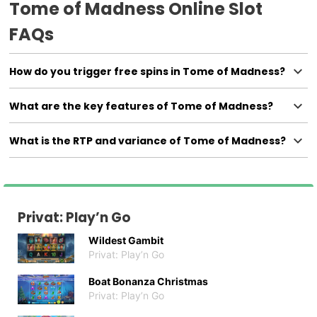
Tome of Madness Online Slot
FAQs
How do you trigger free spins in Tome of Madness?
What are the key features of Tome of Madness?
What is the RTP and variance of Tome of Madness?
Privat: Play’n Go
Wildest Gambit
Privat: Play’n Go
Boat Bonanza Christmas
Privat: Play’n Go