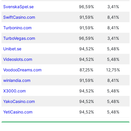
SvenskaSpel.se
96,59%
3,41%
SwiftCasino.com
91,59%
8,41%
Turbonino.com
91,59%
8,41%
TurboVegas.com
96,59%
3,41%
Unibet.se
94,52%
5,48%
Videoslots.com
94,52%
5,48%
VoodooDreams.com
87,25%
12,75%
winlandia.com
91,59%
8,41%
X3000.com
94,52%
5,48%
YakoCasino.com
94,52%
5,48%
YetiCasino.com
94,52%
5,48%