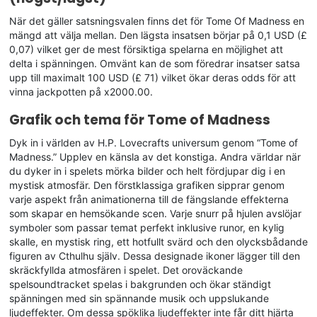
När det gäller satsningsvalen finns det för Tome Of Madness en
mängd att välja mellan. Den lägsta insatsen börjar på 0,1 USD (£
0,07) vilket ger de mest försiktiga spelarna en möjlighet att
delta i spänningen. Omvänt kan de som föredrar insatser satsa
upp till maximalt 100 USD (£ 71) vilket ökar deras odds för att
vinna jackpotten på x2000.00.
Grafik och tema för Tome of Madness
Dyk in i världen av H.P. Lovecrafts universum genom “Tome of
Madness.” Upplev en känsla av det konstiga. Andra världar när
du dyker in i spelets mörka bilder och helt fördjupar dig i en
mystisk atmosfär. Den förstklassiga grafiken sipprar genom
varje aspekt från animationerna till de fängslande effekterna
som skapar en hemsökande scen. Varje snurr på hjulen avslöjar
symboler som passar temat perfekt inklusive runor, en kylig
skalle, en mystisk ring, ett hotfullt svärd och den olycksbådande
figuren av Cthulhu själv. Dessa designade ikoner lägger till den
skräckfyllda atmosfären i spelet. Det oroväckande
spelsoundtracket spelas i bakgrunden och ökar ständigt
spänningen med sin spännande musik och uppslukande
ljudeffekter. Om dessa spöklika ljudeffekter inte får ditt hjärta