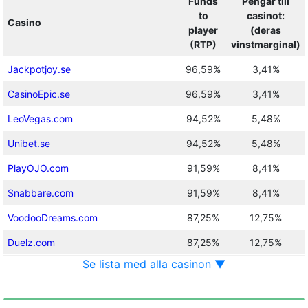
Funds
Pengar till
to
casinot:
Casino
player
(deras
(RTP)
vinstmarginal)
Jackpotjoy.se
96,59%
3,41%
CasinoEpic.se
96,59%
3,41%
LeoVegas.com
94,52%
5,48%
Unibet.se
94,52%
5,48%
PlayOJO.com
91,59%
8,41%
Snabbare.com
91,59%
8,41%
VoodooDreams.com
87,25%
12,75%
Duelz.com
87,25%
12,75%
Se lista med alla casinon ▼