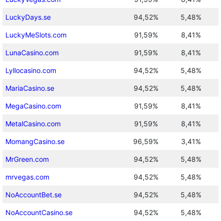
LuckyDays.se
94,52%
5,48%
LuckyMeSlots.com
91,59%
8,41%
LunaCasino.com
91,59%
8,41%
Lyllocasino.com
94,52%
5,48%
MariaCasino.se
94,52%
5,48%
MegaCasino.com
91,59%
8,41%
MetalCasino.com
91,59%
8,41%
MomangCasino.se
96,59%
3,41%
MrGreen.com
94,52%
5,48%
mrvegas.com
94,52%
5,48%
NoAccountBet.se
94,52%
5,48%
NoAccountCasino.se
94,52%
5,48%