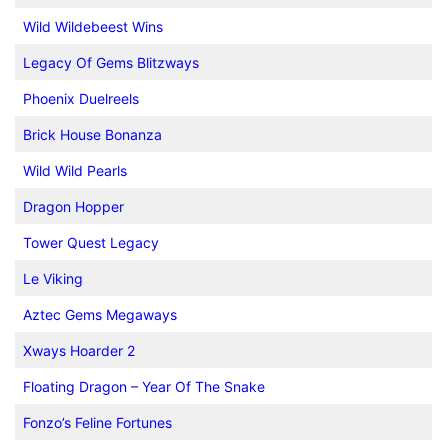
Wild Wildebeest Wins
Legacy Of Gems Blitzways
Phoenix Duelreels
Brick House Bonanza
Wild Wild Pearls
Dragon Hopper
Tower Quest Legacy
Le Viking
Aztec Gems Megaways
Xways Hoarder 2
Floating Dragon – Year Of The Snake
Fonzo’s Feline Fortunes