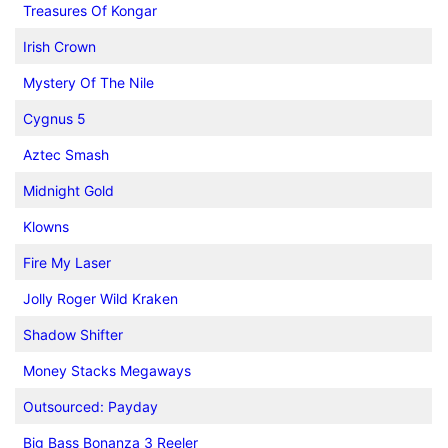
Treasures Of Kongar
Irish Crown
Mystery Of The Nile
Cygnus 5
Aztec Smash
Midnight Gold
Klowns
Fire My Laser
Jolly Roger Wild Kraken
Shadow Shifter
Money Stacks Megaways
Outsourced: Payday
Big Bass Bonanza 3 Reeler