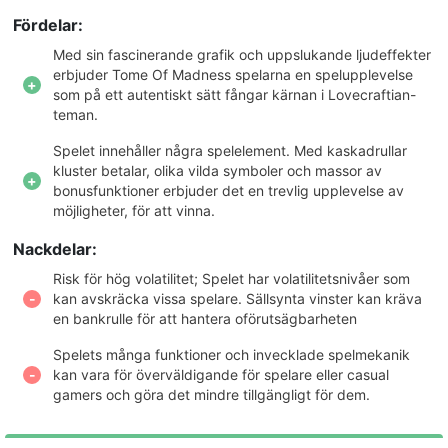
Fördelar:
Med sin fascinerande grafik och uppslukande ljudeffekter
erbjuder Tome Of Madness spelarna en spelupplevelse
som på ett autentiskt sätt fångar kärnan i Lovecraftian-
teman.
Spelet innehåller några spelelement. Med kaskadrullar
kluster betalar, olika vilda symboler och massor av
bonusfunktioner erbjuder det en trevlig upplevelse av
möjligheter, för att vinna.
Nackdelar:
Risk för hög volatilitet; Spelet har volatilitetsnivåer som
kan avskräcka vissa spelare. Sällsynta vinster kan kräva
en bankrulle för att hantera oförutsägbarheten
Spelets många funktioner och invecklade spelmekanik
kan vara för överväldigande för spelare eller casual
gamers och göra det mindre tillgängligt för dem.